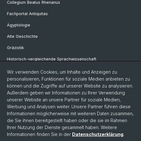
Collegium Beatus Rhenanus
Fachportal Antiquitas
Ägyptologie
Alte Geschichte
Gräzistik
Historisch-vergleichende Sprachwissenschaft
Klassische Archäologie
Wir verwenden Cookies, um Inhalte und Anzeigen zu
personalisieren, Funktionen für soziale Medien anbieten zu
Latinistik
können und die Zugriffe auf unserer Website zu analysieren.
Außerdem geben wir Informationen zu Ihrer Verwendung
Ur- und Frühgeschichtliche und Provinzialrömische Archäologie
unserer Website an unsere Partner für soziale Medien,
Vindonissa-Professur
Werbung und Analysen weiter. Unsere Partner führen diese
Informationen möglicherweise mit weiteren Daten zusammen,
die Sie ihnen bereitgestellt haben oder die sie im Rahmen
Ihrer Nutzung der Dienste gesammelt haben. Weitere
© Universität Basel
Informationen finden Sie in der
Datenschutzerklärung
.
Philosophisch-Historische Fakultät