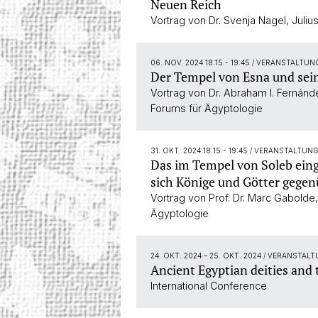
Neuen Reich
Vortrag von Dr. Svenja Nagel, Juli
06. NOV. 2024 18:15 - 19:45
/ VERANSTALTUN
Der Tempel von Esna und sein
Vortrag von Dr. Abraham I. Fernánd
Forums für Ägyptologie
31. OKT. 2024 18:15 - 19:45
/ VERANSTALTUN
Das im Tempel von Soleb eingr
sich Könige und Götter gege
Vortrag von Prof. Dr. Marc Gabolde
Ägyptologie
24. OKT. 2024
–
25. OKT. 2024
/ VERANSTALT
Ancient Egyptian deities and
International Conference