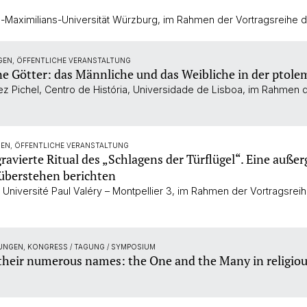
us-Maximilians-Universität Würzburg, im Rahmen der Vortragsreihe 
GEN, ÖFFENTLICHE VERANSTALTUNG
e Götter: das Männliche und das Weibliche in der ptol
ez Pichel, Centro de História, Universidade de Lisboa, im Rahmen 
GEN, ÖFFENTLICHE VERANSTALTUNG
avierte Ritual des „Schlagens der Türflügel“. Eine außer
nüberstehen berichten
, Université Paul Valéry – Montpellier 3, im Rahmen der Vortragsrei
UNGEN, KONGRESS / TAGUNG / SYMPOSIUM
 their numerous names: the One and the Many in religiou