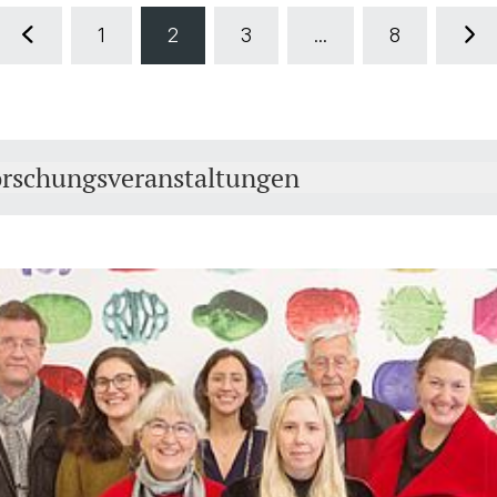
1
2
3
...
8
orschungsveranstaltungen