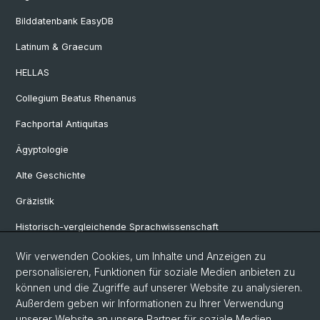
Bilddatenbank EasyDB
Latinum & Graecum
HELLAS
Collegium Beatus Rhenanus
Fachportal Antiquitas
Ägyptologie
Alte Geschichte
Gräzistik
Historisch-vergleichende Sprachwissenschaft
Klassische Archäologie
Wir verwenden Cookies, um Inhalte und Anzeigen zu
personalisieren, Funktionen für soziale Medien anbieten zu
Latinistik
können und die Zugriffe auf unserer Website zu analysieren.
Außerdem geben wir Informationen zu Ihrer Verwendung
Ur- und Frühgeschichtliche und Provinzialrömische Archäologie
unserer Website an unsere Partner für soziale Medien,