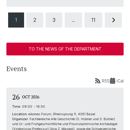
1
2
3
...
11
TO THE NEWS OF THE DEPARTMENT
Events
RSS
iCal
26
OCT 2026
Time:
09:00 - 16:30
Location:
eikones Forum, Rheinsprung 11, 4051 Basel
Organizer:
Fachbereiche Alte Geschichte (S. Hübner und S. Bühler)
und Ur- und Frühgeschichtlliche und Provinzialrömische Archäologie
(Vindonissa-Professur) (Ana Z. Maspoli), sowie die Schweizerische