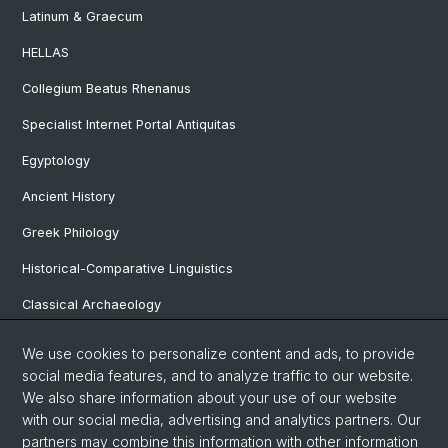
Latinum & Graecum
HELLAS
Collegium Beatus Rhenanus
Specialist Internet Portal Antiquitas
Egyptology
Ancient History
Greek Philology
Historical-Comparative Linguistics
Classical Archaeology
Latin Philology
We use cookies to personalize content and ads, to provide
social media features, and to analyze traffic to our website.
Pre- and Protohistorical and Provincial Roman Archaeology
We also share information about your use of our website
Vindonissa Professorship
with our social media, advertising and analytics partners. Our
partners may combine this information with other information