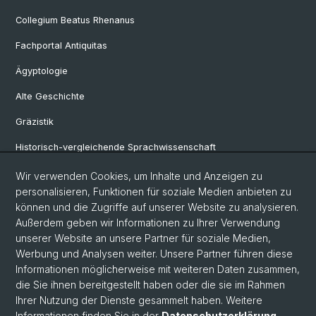
Collegium Beatus Rhenanus
Fachportal Antiquitas
Ägyptologie
Alte Geschichte
Gräzistik
Historisch-vergleichende Sprachwissenschaft
Klassische Archäologie
Wir verwenden Cookies, um Inhalte und Anzeigen zu
personalisieren, Funktionen für soziale Medien anbieten zu
Latinistik
können und die Zugriffe auf unserer Website zu analysieren.
Außerdem geben wir Informationen zu Ihrer Verwendung
Ur- und Frühgeschichtliche und Provinzialrömische Archäologie
unserer Website an unsere Partner für soziale Medien,
Vindonissa-Professur
Werbung und Analysen weiter. Unsere Partner führen diese
Informationen möglicherweise mit weiteren Daten zusammen,
die Sie ihnen bereitgestellt haben oder die sie im Rahmen
Ihrer Nutzung der Dienste gesammelt haben. Weitere
© Universität Basel
Informationen finden Sie in der
Datenschutzerklärung
.